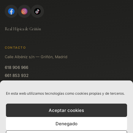
Real Hípica de Griñón
CONTACTO
Calle Albéniz s/n — Griñón, Madrid
618 906 966
661 853 932
611 719 931
En esta web utilizamos tecnologías como cookies propias y de terceros.
LEGAL
Aceptar cookies
Aviso legal
Política de privacidad
Denegado