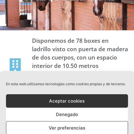
Disponemos de 78 boxes en
ladrillo visto con puerta de madera
de dos cuerpos, con un espacio
interior de 10.50 metros
cuadrados por box, para que su
caballo pueda disponer de la
En esta web utilizamos tecnologías como cookies propias y de terceros.
amplitud que necesita.
Aceptar cookies
La alimentación de los caballos y la
limpieza diaria de los boxes
Denegado
forman parte de nuestras
Ver preferencias
prioridades en el pupilaje.