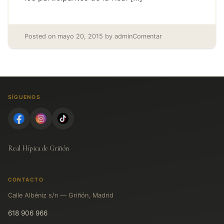
Posted on
mayo 20, 2015
by
admin
Comentar
SÍGUENOS
Real Hípica de Griñón
CONTACTO
Calle Albéniz s/n — Griñón, Madrid
618 906 966