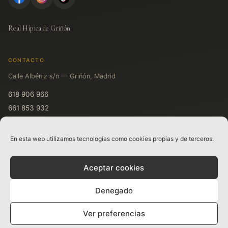
Real Hípica de Griñón
CONTACTO
Calle Albéniz s/n — Griñón, Madrid
618 906 966
661 853 932
611 719 931
En esta web utilizamos tecnologías como cookies propias y de terceros.
LEGAL
Aceptar cookies
Aviso legal
Política de privacidad
Denegado
Ver preferencias