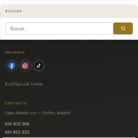
BUSCAR
SÍGUENOS
Real Hípica de Griñón
CONTACTO
Calle Albéniz s/n — Griñón, Madrid
618 906 966
661 853 932