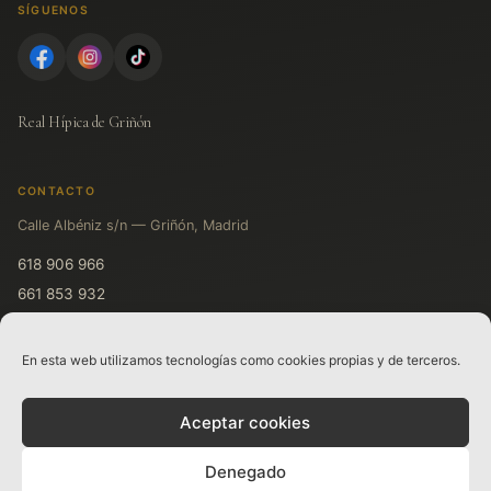
SÍGUENOS
Real Hípica de Griñón
CONTACTO
Calle Albéniz s/n — Griñón, Madrid
618 906 966
661 853 932
611 719 931
En esta web utilizamos tecnologías como cookies propias y de terceros.
LEGAL
Aceptar cookies
Aviso legal
Política de privacidad
Denegado