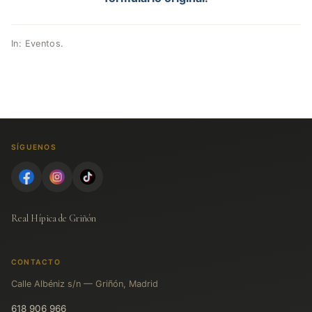
In:
Eventos
.
SÍGUENOS
Real Hípica de Griñón
CONTACTO
Calle Albéniz s/n — Griñón, Madrid
618 906 966