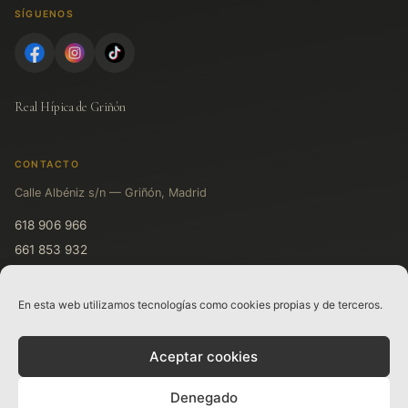
SÍGUENOS
Real Hípica de Griñón
CONTACTO
Calle Albéniz s/n — Griñón, Madrid
618 906 966
661 853 932
611 719 931
En esta web utilizamos tecnologías como cookies propias y de terceros.
LEGAL
Aceptar cookies
Aviso legal
Política de privacidad
Denegado