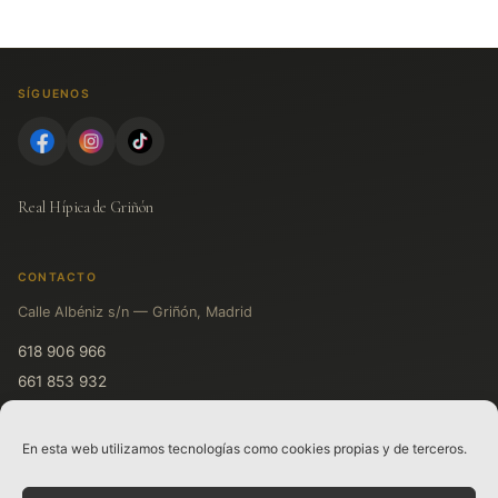
SÍGUENOS
Real Hípica de Griñón
CONTACTO
Calle Albéniz s/n — Griñón, Madrid
618 906 966
661 853 932
611 719 931
En esta web utilizamos tecnologías como cookies propias y de terceros.
LEGAL