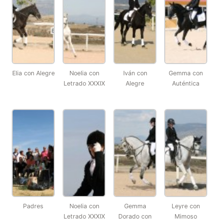
Elia con Alegre
Noelia con
Iván con
Gemma con
Letrado XXXIX
Alegre
Auténtica
Padres
Noelia con
Gemma
Leyre con
Letrado XXXIX
Dorado con
Mimoso