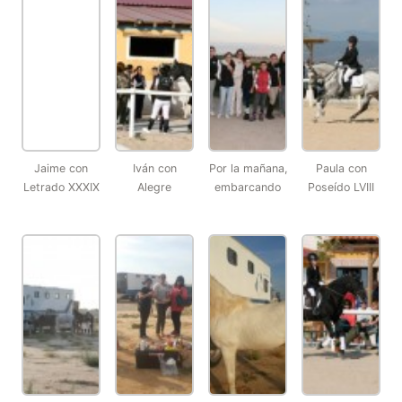
Jaime con
Iván con
Por la mañana,
Paula con
Letrado XXXIX
Alegre
embarcando
Poseído LVIII