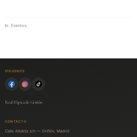
In:
Eventos
.
SÍGUENOS
Real Hípica de Griñón
CONTACTO
Calle Albéniz s/n — Griñón, Madrid