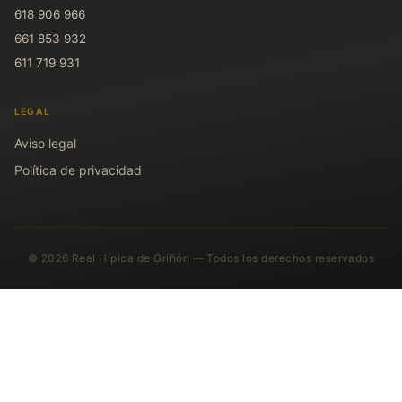
618 906 966
661 853 932
611 719 931
LEGAL
Aviso legal
Política de privacidad
© 2026 Real Hípica de Griñón — Todos los derechos reservados