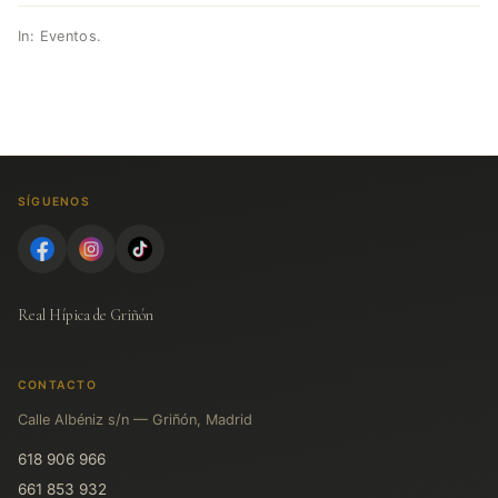
In:
Eventos
.
SÍGUENOS
Real Hípica de Griñón
CONTACTO
Calle Albéniz s/n — Griñón, Madrid
618 906 966
661 853 932