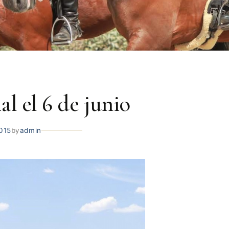
l el 6 de junio
015
by
admin