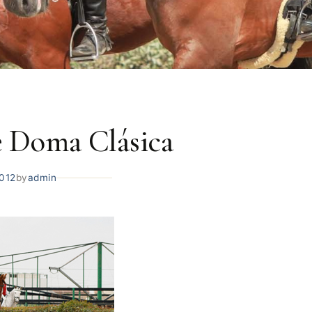
e Doma Clásica
2012
by
admin